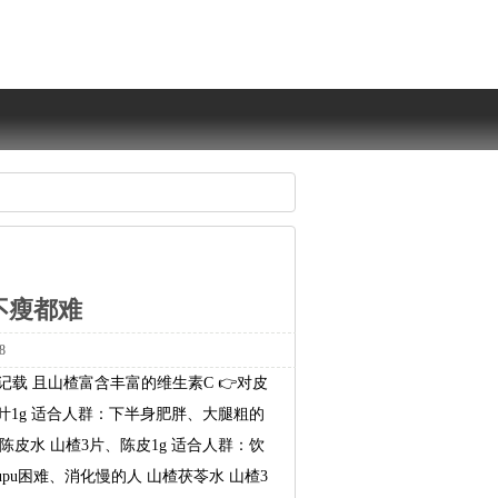
不瘦都难
8
记载且山楂富含丰富的维生素C👉对皮
叶1g适合人群：下半身肥胖、大腿粗的
陈皮水山楂3片、陈皮1g适合人群：饮
upu困难、消化慢的人山楂茯苓水山楂3