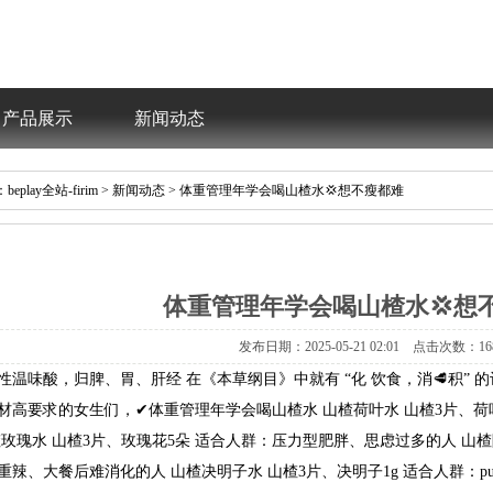
产品展示
新闻动态
：
beplay全站-firim
>
新闻动态
>体重管理年学会喝山楂水💢想不瘦都难
体重管理年学会喝山楂水💢想
发布日期：2025-05-2102:01点击次数：16
性温味酸，归脾、胃、肝经在《本草纲目》中就有“化饮食，消🥩积”的
材高要求的女生们，✔体重管理年学会喝山楂水山楂荷叶水山楂3片、荷
玫瑰水山楂3片、玫瑰花5朵适合人群：压力型肥胖、思虑过多的人山楂
重辣、大餐后难消化的人山楂决明子水山楂3片、决明子1g适合人群：p