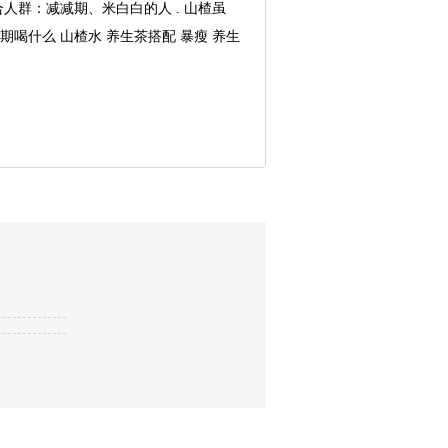
合人群：减减期、米白白的人.山楂虽
脂期喝什么山楂水养生茶搭配暴瘦养生