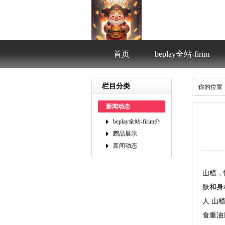
首页
beplay全站-firim
介绍
栏目分类
你的位置
新闻动态
beplay全站-firim介
绍
产品展示
新闻动态
山楂，
肤和身
人山楂
食重油