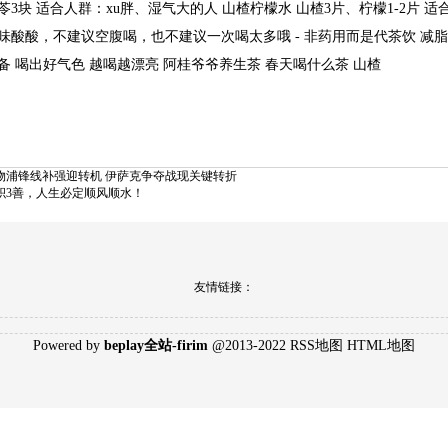
苓3块适合人群：xu胖、湿气大的人山楂柠檬水山楂3片、柠檬1-2片适
味酸酸，不建议空腹喝，也不建议一次喝太多哦-非药用而是代茶饮减
备喝出好气色越喝越漂亮阿桂爷爷养生茶春天喝什么茶山楂
物浦锋线补强迎转机伊萨克争夺战现关键转折
积3善，人生必定顺风顺水！
友情链接：
Poweredby
beplay全站-firim
@2013-2022
RSS地图
HTML地图